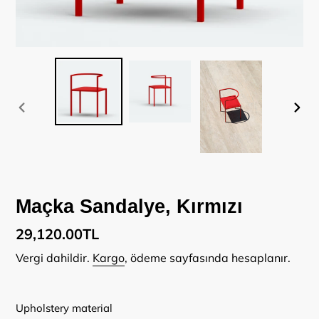
ÖNCEKI
SON
SLAYT
SLA
Maçka Sandalye, Kırmızı
Normal
29,120.00TL
fiyat
Vergi dahildir.
Kargo
, ödeme sayfasında hesaplanır.
Upholstery material