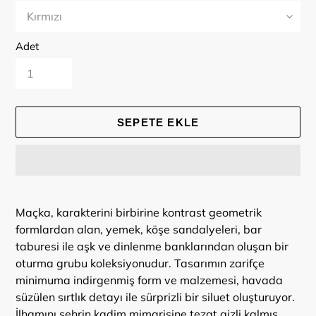
Adet
SEPETE EKLE
Ürün,
sepetinize
Maçka, karakterini birbirine kontrast geometrik
ekleniyor
formlardan alan, yemek, köşe sandalyeleri, bar
taburesi ile aşk ve dinlenme banklarından oluşan bir
oturma grubu koleksiyonudur. Tasarımın zarifçe
minimuma indirgenmiş form ve malzemesi, havada
süzülen sırtlık detayı ile sürprizli bir siluet oluşturuyor.
İlhamını şehrin kadim mimarisine tezat gizli kalmış