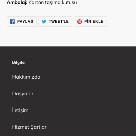
Ambalaj:
Karton taşıma kutusu
FACEBOOK'TA
TWITTER'DA
PINTEREST'TE
PAYLAŞ
TWEET'LE
PIN EKLE
PAYLAŞ
TWEET'LE
PIN
EKLE
Bilgiler
Hakkımızda
Dosyalar
İletişim
Hizmet Şartları