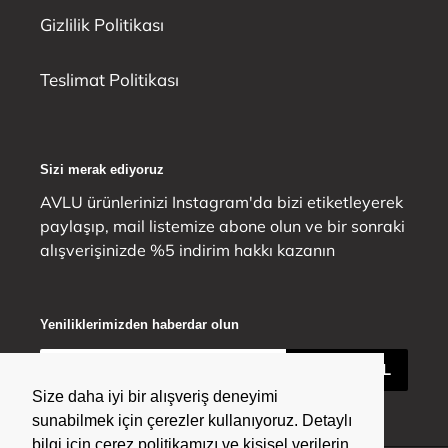
Gizlilik Politikası
Teslimat Politikası
Sizi merak ediyoruz
AVLU ürünlerinizi Instagram'da bizi etiketleyerek
paylaşıp, mail listemize abone olun ve bir sonraki
alışverişinizde %5 indirim hakkı kazanın
Yeniliklerimizden haberdar olun
ABONE OL
Size daha iyi bir alışveriş deneyimi
Size daha iyi bir alışveriş deneyimi
sunabilmek için çerezler kullanıyoruz. Detaylı
sunabilmek için çerezler kullanıyoruz. Detaylı
bilgi için çerez politikamızı ve kişisel verilerin
bilgi için çerez politikamızı ve kişisel verilerin